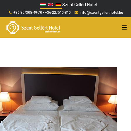
Szent Gellért Hotel
+36-30/308-49-70 • +36-22/510-810
info@szentgellerthotel.hu