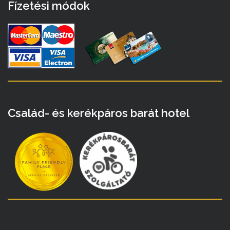
Fízetési módok
Család- és kerékpáros barát hotel