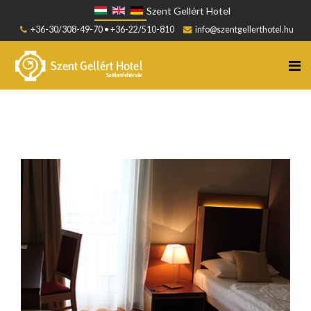
Szent Gellért Hotel
+36-30/308-49-70 • +36-22/510-810
info@szentgellerthotel.hu